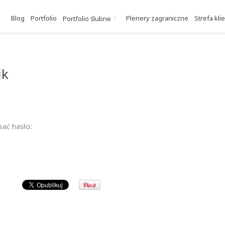
Blog
Portfolio
Plenery zagraniczne
Strefa kli
Portfolio ślubne
ik
sać hasło: