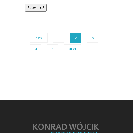
PREV
1
2
3
4
5
NEXT