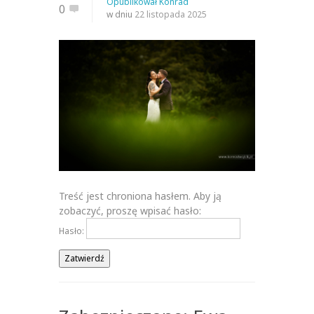
Opublikował
Konrad
0
w dniu
22 listopada 2025
Treść jest chroniona hasłem. Aby ją
zobaczyć, proszę wpisać hasło:
Hasło: