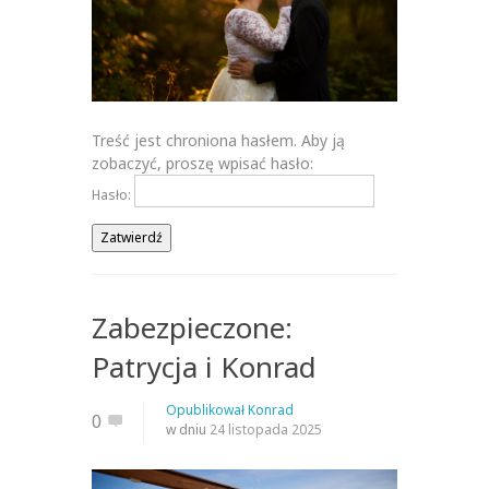
Treść jest chroniona hasłem. Aby ją
zobaczyć, proszę wpisać hasło:
Hasło:
Zabezpieczone:
Patrycja i Konrad
Opublikował
Konrad
0
w dniu
24 listopada 2025