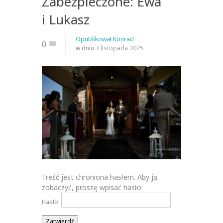
Zabezpieczone: Ewa
i Lukasz
Opublikował
Konrad
0
w dniu
3 listopada 2025
Treść jest chroniona hasłem. Aby ją
zobaczyć, proszę wpisać hasło:
Hasło: